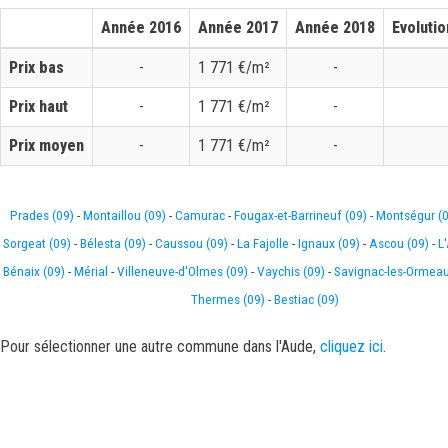
Année 2016
Année 2017
Année 2018
Evolutio
Prix bas
-
1 771 €/m²
-
Prix haut
-
1 771 €/m²
-
Prix moyen
-
1 771 €/m²
-
Prades (09)
-
Montaillou (09)
-
Camurac
-
Fougax-et-Barrineuf (09)
-
Montségur (0
Sorgeat (09)
-
Bélesta (09)
-
Caussou (09)
-
La Fajolle
-
Ignaux (09)
-
Ascou (09)
-
L
Bénaix (09)
-
Mérial
-
Villeneuve-d'Olmes (09)
-
Vaychis (09)
-
Savignac-les-Ormeau
Thermes (09)
-
Bestiac (09)
Pour sélectionner une autre commune dans l'Aude,
cliquez ici
.