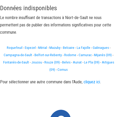
Données indisponibles
Le nombre insuffisant de transactions à Niort-de-Sault ne nous
permettent pas de publier des informations significatives pour cette
commune.
Roquefeuil
-
Espezel
-
Mérial
-
Mazuby
-
Belcaire
-
La Fajolle
-
Galinagues
-
Campagna-de-Sault
-
Belfort-sur-Rebenty
-
Rodome
-
Camurac
-
Mijanès (09)
-
Fontanès-de-Sault
-
Joucou
-
Rouze (09)
-
Belvis
-
Aunat
-
Le Pla (09)
-
Artigues
(09)
-
Comus
Pour sélectionner une autre commune dans l'Aude,
cliquez ici
.